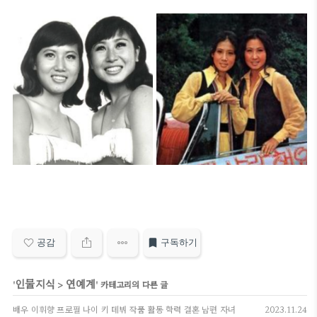
공감
구독하기
인물지식
연예계
'
>
' 카테고리의 다른 글
배우 이휘향 프로필 나이 키 데뷔 작품 활동 학력 결혼 남편 자녀
2023.11.24