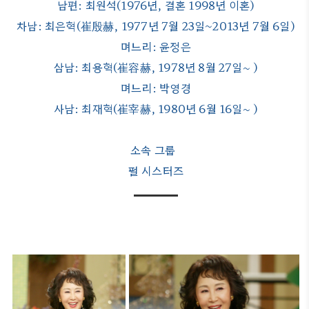
남편: 최원석(1976년, 결혼 1998년 이혼)
차남: 최은혁(崔殷赫, 1977년 7월 23일~2013년 7월 6일)
며느리: 윤정은
삼남: 최용혁(崔容赫, 1978년 8월 27일~ )
며느리: 박영경
사남: 최재혁(崔宰赫, 1980년 6월 16일~ )
소속 그룹
펄 시스터즈