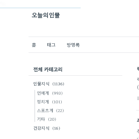
">
오늘의인물
홈
태그
방명록
전체 카테고리
인물지식
(1136)
연예계
(993)
format_li
정치계
(101)
스포츠계
(22)
기타
(20)
건강지식
(16)