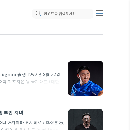
ngmin 출생 1992년 8월 22일
고려대학교 포지션 윙 국가대표 (대한민
ang000822 대한민국의 전직 럭비 선
2012년 고려대학교 재학 시절 20
림픽 7인제 럭비 대표팀으로 참가했
방송활동을 이어왔으나, 2023년 2
혼 부인 자녀
자녀 아키야마 요시히로 / 추성훈 秋
본명 아키야마 요시히로·Yoshihiro