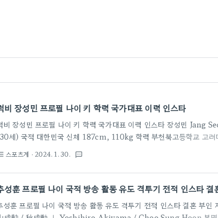
럭비 장성민 프로필 나이 키 학력 국가대표 이력 인스타
럭비 장성민 프로필 나이 키 학력 국가대표 이력 인스타 장성민 Jang Seo
(30세) 국적 대한민국 신체 187cm, 110kg 학력 부천북고등학교 
국 / 2012~2021) 인스타그램 https://www.instagram.com/j
스포츠계
· 2024. 1. 30.
st_bulleted
textsms
수다. 포지션은 윙이지만 110kg라는 큰 체격이 장점이었다. 15인제는 
살의 어린 나이에 아시아 럭비 챔피언십으로 데뷔했다. 2020 도쿄 올
으며 2021년을 끝으로 비교적 이른 나이에 은퇴하여 해설위원 및 기타 
추성훈 프로필 나이 국적 방송 활동 유도 격투기 전적 인스타 결
월에 여자친구를 폭행한 혐의로 2023..
추성훈 프로필 나이 국적 방송 활동 유도 격투기 전적 인스타 결혼 부인 
山成勲 / 秋成勳 ｜ Yoshihiro Akiyama / Choo Sung Hoon 