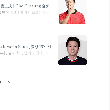
圭成 | Cho Guesung 출생
씨 (昌寧 曺氏) 학력 이호초등학교
과학부 / 중퇴) 가족 아버지 조채환
조정인(1995년생) 신체 키 189cm
C 안양 (2019) 전북 현대 모터스
 6골 (대한민국 / 2021~ ) 병역 대
 Moon Soung 출생 1974년
우자, 슬하 3녀, 반려묘 애나, 뭉치
 경영대학 (회계학 / 학사) 경력
04~2006) SBS/SBS Sports
 첼시 로버스 FC 전략 이사
중계 (2019~ ) 아프리카TV 파트
4
navigate_next