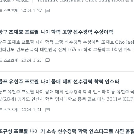
Akiyama 한국명 추성훈 (秋成勳·Choo Sung Hoon) 출생 1975년
스포츠계
· 2024. 1. 27.
st_bulleted
textsms
오사카시 이쿠노구 국적 일본 전적 25전 16승 7패 2무효 승 7KO, 7SUB
신체 174cm / 87kg/ 191cm 링네임 섹시야마(Sexyama) 가족 1남
생) 어머니 류은화(1954년생) 여동생 추정화(1981년생) 배우자 야노 시호
당구 조재호 프로필 나이 학력 고향 선수경력 수상이력
사..
당구 조재호 프로필 나이 학력 고향 선수경력 수상이력 조재호 Cho Jaeho
전라남도 완도군 국적 대한민국 신체 167cm 학력 고등학교 1학년 자퇴 
목 당구 주종목 3쿠션 하이런 1점제 26점 (국내 최고기록) 2점제 14점 에버
스포츠계
· 2024. 1. 23.
st_bulleted
textsms
점제 3.2 소속 NH농협카드 그린포스 연맹 (1999~2020.12) PBA N
익근무요원 (2003.03.01~) 대한민국의 남자, 3쿠션 당구 선수다. 조
고등학교 3학년 때 1,000 점을 쳤다고 한다. 20세 후반 김철민 당구
골프 유현주 프로필 나이 몸매 데뷔 선수경력 학력 인스타
천으로 서울선수회에 등..
골프 유현주 프로필 나이 몸매 데뷔 선수경력 학력 인스타 이름 유현주 국적
일(28세) 경기도 안산시 학력 명지대학교 종목 골프 데뷔 2011년 KLPGA
형 인스타그램 https://instagram.com/_hyunju.__ 대한민국의
스포츠계
· 2024. 1. 21.
st_bulleted
textsms
이에 골프를 시작해 14세가 되던 2008년부터 골프 선수로 진로를 정
2011년 KLPGA에 입회하였다. 2012년 1부 대회에 출전하기 시작했
다. 2017년 SNS 사진, 화보가 화제가 되었다. 여러 선수 중에 한눈에
조규성 프로필 나이 키 소속 선수경력 학력 인스타그램 사진 움