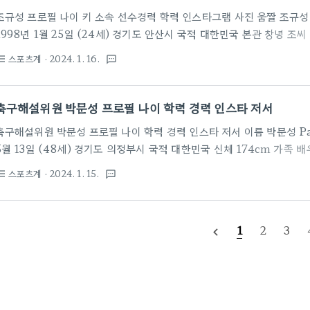
지고 있다. 골프 선수로서도 뛰어난 몸매..
조규성 프로필 나이 키 소속 선수경력 학력 인스타그램 사진 움짤 조규성 曺
1998년 1월 25일 (24세) 경기도 안산시 국적 대한민국 본관 창녕 조
(졸업) 원곡중학교 (졸업) 안양공업고등학교 (졸업) 광주대학교 (스포츠
스포츠계
· 2024. 1. 16.
st_bulleted
textsms
(1964년생) 어머니 정은수(1969년생) 누나 조국인(1991년생), 누나 
/ 체중 82kg / O형 포지션 스트라이커 주발 오른발 (양발) 프로 구단 F
(2020~ ) → 김천 상무 FC (2021~2022 / 군 복무) 국가대표 18경기
축구해설위원 박문성 프로필 나이 학력 경력 인스타 저서
한민국 육군 병장 ..
축구해설위원 박문성 프로필 나이 학력 경력 인스타 저서 이름 박문성 Park
5월 13일 (48세) 경기도 의정부시 국적 대한민국 신체 174cm 가족 배
직업 스포츠 해설가 인터넷 방송인 학력 의정부고등학교 (졸업) 숭실대학교
스포츠계
· 2024. 1. 15.
st_bulleted
textsms
경인방송 축구 해설위원 (2002~2003) MBC ESPN 축구 해설위원 (20
축구 해설위원 (2006~2018, 2021) 성남 FC 선수강화위원 (2017)
(2018~ ) 한국프로축구연맹 해설위원 (2019~ ) 아프리카TV 스포츠 
1
2
3
navigate_before
너 BJ(2020~2022)..