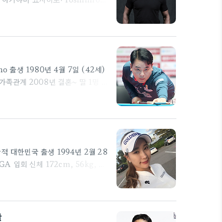
 7월 29일 (47세) 일본 오사카부
, 2판정 패 2KO, 1SUB, 4판정
 1녀 중 장남 아버지 추계이(1951년
(2009년 1월 결혼 ~ ) 딸 추
 출생 1980년 4월 7일 (42세)
가족관계 2008년 결혼~ 딸 1명 종
리지 1점제 4.0 (2014.10) 2
H농협카드 (2020.12~) 병역 공
재호 경력 고등학교 1학년 때 500,
클럽의 김현수 사장과 김종곤 선수 추
 대한민국 출생 1994년 2월 28
 입회 신체 172cm, 56kg, A
 여자 골프 선수. 2004년 10세의 나
했다. 현재 명지대학교에 재학 중이며
으며 2016년부터 투어를 시작하였
 들어올 정도로 뛰어난 피지컬을 가
짤