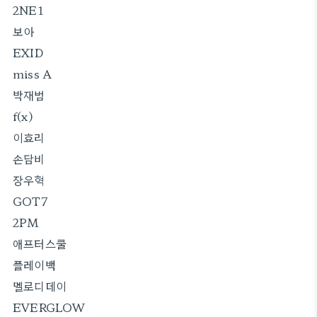
2NE1
보아
EXID
miss A
박재범
f(x)
이효리
손담비
장우혁
GOT7
2PM
애프터스쿨
플레이백
멜로디데이
EVERGLOW