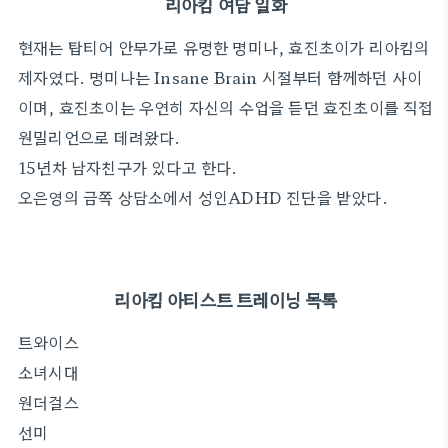
리아킴 여담 일화
현재는 탑티어 안무가로 유명한 명미나, 효진초이가 리아킴의
제자였다. 명미나는 Insane Brain 시절부터 함께하던 사이
이며, 효진초이는 우연히 자신의 수업을 듣던 효진초이를 직접
원밀리언으로 데려왔다.
15년차 남자친구가 있다고 한다.
오은영의
금쪽
상담소에서
성인
ADHD
진단을
받았다
.
리아킴 아티스트 트레이닝 목록
트와이스
소녀시대
원더걸스
선미