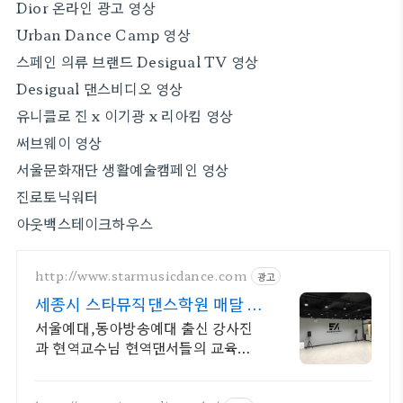
Dior 온라인 광고 영상
Urban Dance Camp 영상
스페인 의류 브랜드 Desigual TV 영상
Desigual 댄스비디오 영상
유니클로 진 x 이기광 x 리아킴 영상
써브웨이 영상
서울문화재단 생활예술캠페인 영상
진로토닉워터
아웃백스테이크하우스
http://www.starmusicdance.com
광고
세종시 스타뮤직댄스학원 매달 내
방오디션개최
서울예대,동아방송예대 출신 강사진
과 현역교수님 현역댄서들의 교육을
경험하세요