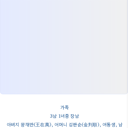
가족
3남 1녀중 장남
아버지 왕재만(王在萬), 어머니 김판순(金判順), 여동생, 남