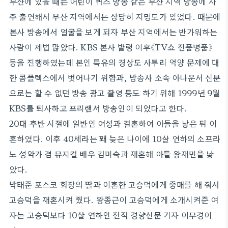
부산에 있을 때는 어린이 퀴즈 방송 같은 부산 지역 방송에 자
주 출연해서 부산 지역에서는 상당히 지명도가 있었다. 때문에
본사 방송에서 얼굴을 보게 되자 부산 지역에서는 반가워하는
사람이 제법 많았다. KBS 본사 발령 이후《TV쇼 진품명품》
등을 진행하였는데 본인 특유의 경상도 사투리 억양 문제에 대
한 콤플렉스에서 벗어나기 위함과, 방송사 소속 아나운서 신분
으로는 할 수 없던 방송 광고 촬영 등도 하기 위해 1999년 9월
KBS를 퇴사하고 프리랜서 방송인이 되었다고 한다.
20대 후반 시절에 일반인 여성과 결혼하여 아들을 낳은 뒤 이
혼하였다. 이후 40세라는 꽤 늦은 나이에 10살 연하의 소프라
노 성악가 겸 뮤지컬 배우 김미숙과 재혼해 아들 왕재민을 낳
았다.
박태준 포스코 회장의 딸과 이혼한 고승덕에게 중매를 해 줘서
고승덕을 재혼시켜 줬다. 왕종근이 고승덕에게 소개시켜준 여
자는 고승덕보다 10살 연하인 전직 경향신문 기자 이무경이