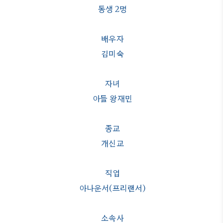
동생 2명
배우자
김미숙
자녀
아들 왕재민
종교
개신교
직업
아나운서(프리랜서)
소속사