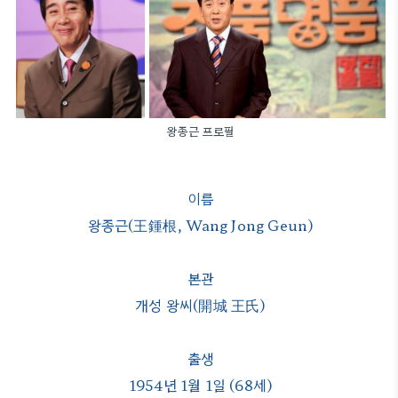
왕종근 프로필
이름
왕종근(王鍾根, Wang Jong Geun)
본관
개성 왕씨(開城 王氏)
출생
1954년 1월 1일 (68세)