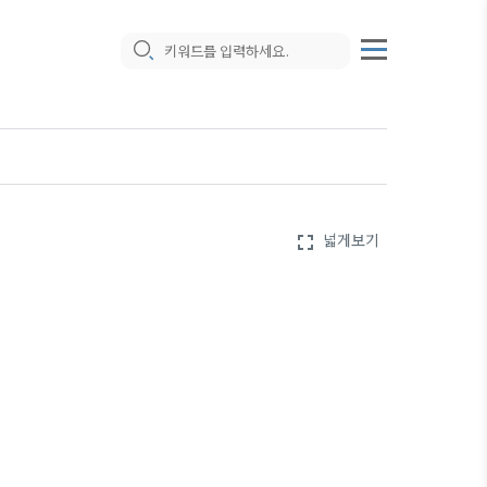
넓게보기
fullscreen