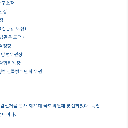
연구소장
원장
장
(김관용 도정)
김관용 도정)
역청장
을 당협위원장
 당협위원장
형발전특별위원회 위원
 보궐선거를 통해 제21대 국회의원에 당선되었다. 독립
손녀이다.