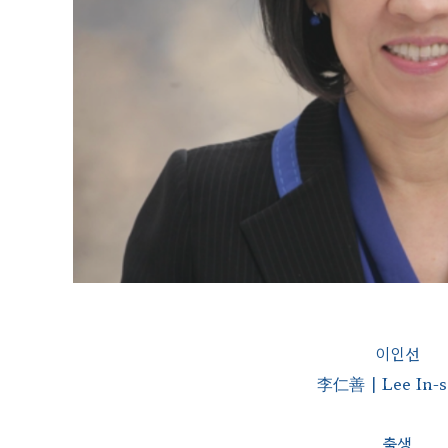
이인선
李仁善 | Lee In-
출생